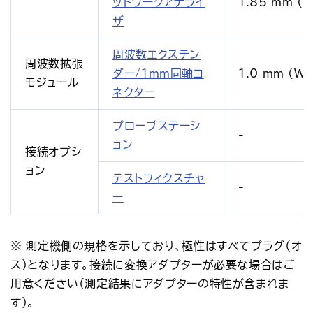
ットワークアナライ
1.85 mm (V
ザ
周波数エクステン
周波数拡張
ダー/1mm同軸コ
1.0 mm (W)
モジュール
ネクター
プローブステーシ
-
ョン
接続オプシ
ョン
テストフィクスチャ
-
ー
※ 測定機側の規格を示しており、極性はすべてプラグ（オ
ス）となります。接続に変換アダプターが必要な場合はご
用意ください（測定結果にアダプターの特性が含まれま
す）。