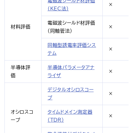
電磁波シールド材評価
×
（KEC法）
電磁波シールド材評価
材料評価
×
（同軸管法）
同軸型誘電率評価シス
×
テム
半導体評
半導体パラメータアナ
×
価
ライザ
デジタルオシロスコー
×
プ
オシロスコ
タイムドメイン測定器
×
ープ
（TDR）