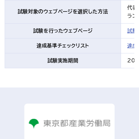
代表
試験対象のウェブページを選択した方法
ラン
試験を行ったウェブページ
試験
達成基準チェックリスト
達成
試験実施期間
20