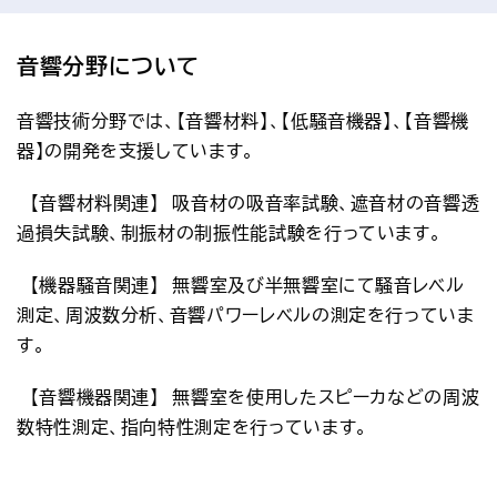
アクセス
お問い合わせ
音響分野について
プレスリリース
English
音響技術分野では、【音響材料】、【低騒音機器】、【音響機
器】の開発を支援しています。
　【音響材料関連】　吸音材の吸音率試験、遮音材の音響透
過損失試験、制振材の制振性能試験を行っています。
　【機器騒音関連】　無響室及び半無響室にて騒音レベル
測定、周波数分析、音響パワーレベルの測定を行っていま
す。
　【音響機器関連】　無響室を使用したスピーカなどの周波
数特性測定、指向特性測定を行っています。