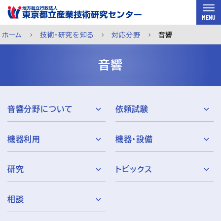
スキップして本文へ
MENU
ホーム
技術・研究を知る
対応分野
音響
音響
音響分野について
依頼試験
機器利用
機器・設備
研究
トピックス
ご利用案内
メルマガ登録
チャットで相談
相談