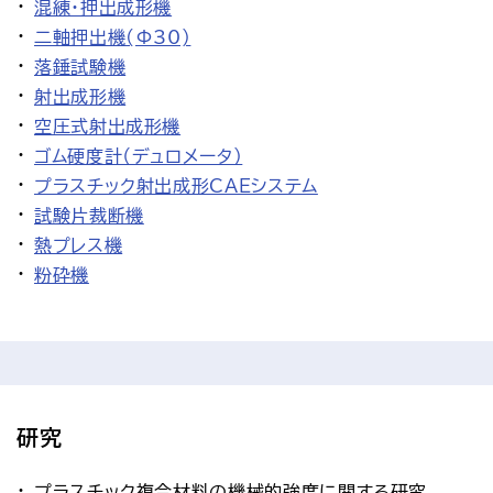
混練・押出成形機
二軸押出機(Φ30)
落錘試験機
射出成形機
空圧式射出成形機
ゴム硬度計（デュロメータ）
プラスチック射出成形CAEシステム
試験片裁断機
熱プレス機
粉砕機
研究
プラスチック複合材料の機械的強度に関する研究