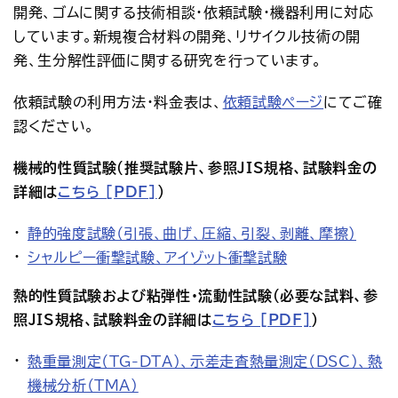
開発、ゴムに関する技術相談・依頼試験・機器利用に対応
アクセス
お問い合わせ
しています。新規複合材料の開発、リサイクル技術の開
プレスリリース
English
発、生分解性評価に関する研究を行っています。
依頼試験の利用方法・料金表は、
依頼試験ページ
にてご確
認ください。
機械的性質試験（推奨試験片、参照JIS規格、試験料金の
詳細は
こちら [PDF]
）
静的強度試験（引張、曲げ、圧縮、引裂、剥離、摩擦）
シャルピー衝撃試験、アイゾット衝撃試験
熱的性質試験および粘弾性・流動性試験（必要な試料、参
照JIS規格、試験料金の詳細は
こちら [PDF]
）
熱重量測定（TG-DTA）、示差走査熱量測定（DSC）、熱
機械分析（TMA）