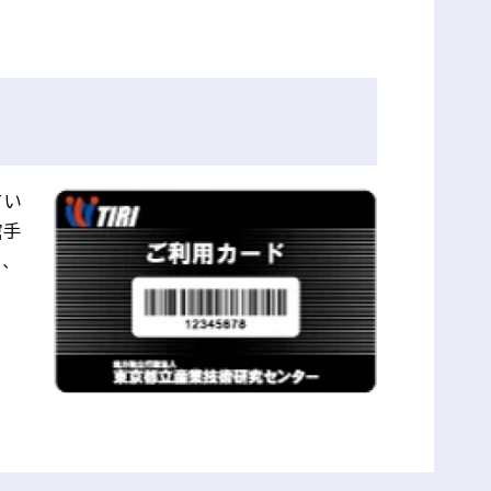
てい
館手
、