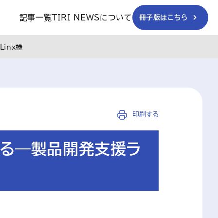
記事一覧
TIRI NEWSについて
冊子版はこちら
inx様
印刷する
する―製品開発支援ラ