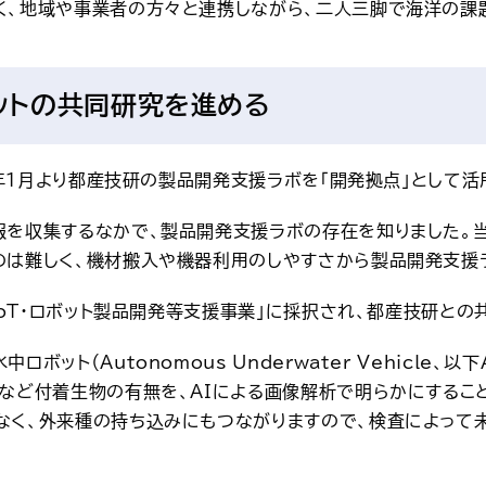
く、地域や事業者の方々と連携しながら、二人三脚で海洋の課題
ットの共同研究を進める
25年1月より都産技研の製品開発支援ラボを「開発拠点」として
報を収集するなかで、製品開発支援ラボの存在を知りました。当
のは難しく、機材搬入や機器利用のしやすさから製品開発支援ラ
・IoT・ロボット製品開発等支援事業」に採択され、都産技研との
ット（Autonomous Underwater Vehicle、
ボなど付着生物の有無を、AIによる画像解析で明らかにするこ
なく、外来種の持ち込みにもつながりますので、検査によって未