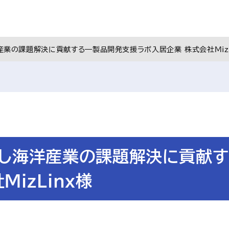
産業の課題解決に貢献する―製品開発支援ラボ入居企業 株式会社MizL
」し海洋産業の課題解決に貢献
izLinx様