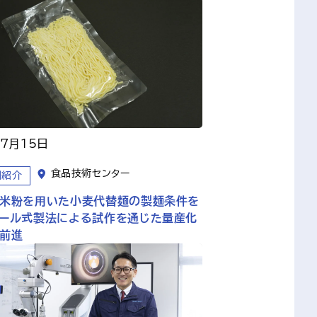
年7月15日
食品技術センター
例紹介
米粉を用いた小麦代替麺の製麺条件を
ール式製法による試作を通じた量産化
前進