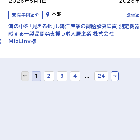
2026年5月1日
2026
本部
支援事例紹介
設備紹
海の中を「見える化」し海洋産業の課題解決に貢
測定機器
献する―製品開発支援ラボ入居企業 株式会社
究
MizLinx様
←
1
2
3
4
...
24
→