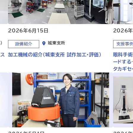
2026年6月15日
2026
）
城東支所
設備紹介
支援事
ネス
加工機械の紹介（城東支所 試作加工・評価）
眼科手術
ードする
タカギセ