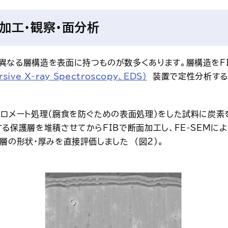
加工・観察・面分析
異なる層構造を表面に持つものが数多くあります。層構造をFI
ve X-ray Spectroscopy、EDS）
　装置で定性分析する
ロメート処理（腐食を防ぐための表面処理）をした試料に炭素を
る保護層を堆積させてからFIBで断面加工し、FE-SEMによ
の形状・厚みを直接評価しました  （図２）。