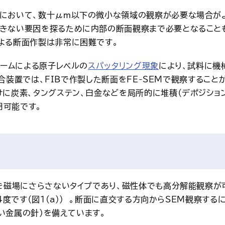
において、数十μm以下の微小な領域の観察が必要な場合が
きない要因を探るために内部の断面観察まで必要となることも
よる断面作製は非常に困難です。
ビームによる原子レベルの
スパッタリング現象
により、試料に機
M複合装置では、FIBで作製した断面をFE-SEMで観察するこ
けに炭素、タングステン、白金などを局所的に堆積（デポジショ
用可能です。
料を磁場にさらさないタイプであり、磁性体でも高分解能観察が
4度です（図１(a)）  。断面に直交する方向からSEM観察
細い金属の針）を備えています。