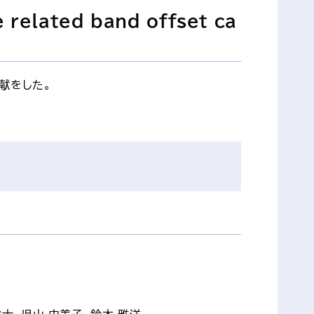
 related band offset ca
献をした。