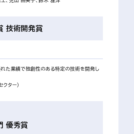
聡士、児山 由美子、鈴木 雅洋
賞 技術開発賞
優れた業績で独創性のある特定の技術を開発し
セクター）
門 優秀賞