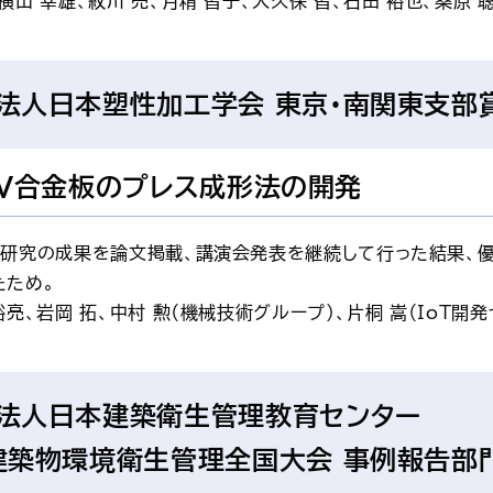
横山 幸雄、紋川 亮、月精 智子、大久保 智、石田 裕也、桑原 
法人
日本塑性加工学会 東京・南関東支部
-4V合金板のプレス成形法の開発
盤研究の成果を論文掲載、講演会発表を継続して行った結果、
たため。
裕亮、岩岡 拓、中村 勲（機械技術グループ）、片桐 嵩（IoT開発
法人日本建築衛生管理教育センター
建築物環境衛生管理全国大会 事例報告部