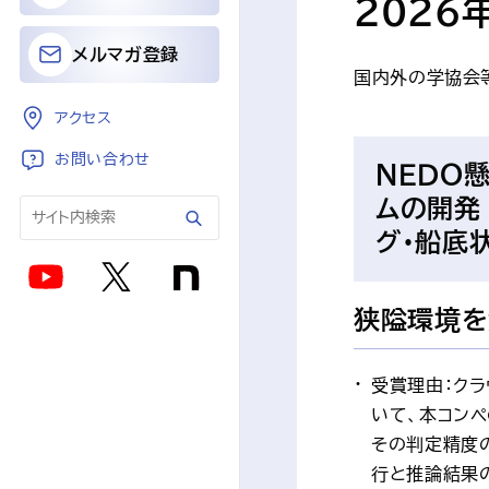
2026
メルマガ登録
国内外の学協会
アクセス
お問い合わせ
ＮＥＤＯ
ムの開発 
グ・船底
狭隘環境を
受賞理由：クラ
いて、本コン
その判定精度
行と推論結果