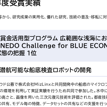
年度受賞実績
等から、研究成果の実用化、優れた研究、技術の普及・移転に対
懸賞金活用型プログラム 広範囲な浅海に
ＮＥＤＯ Ｃｈａｌｌｅｎｇｅ ｆｏｒ ＢＬＵＥ Ｅ
状態の把握 1位
潜航可能な船底検査ロボットの開発
ウド公募で株式会社ＭｉｚＬｉｎｘと共同開発中の船底のマイク
ペの環境を利用して実証実験を行うため共同で参加した。水中
の高さと、画像を用いた三次元復元技術を評価された。都産技研
の共有、モデル毎の特徴、データセットの共有などの支援を行っ