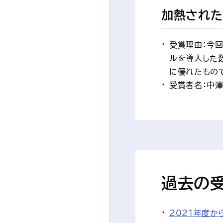
加熱された
受賞理由：今
ルを導入した
に優れたもの
受賞者名：中
過去の
2021年度か