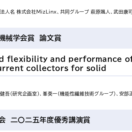
法人名 株式会社MizLinx、共同グループ 萩原颯人、武田康
機械学会賞 論文賞
 flexibility and performance of 
rrent collectors for solid
健吾（研究企画室）、峯英一（機能性繊維技術グループ）、安部正
会 二〇二五年度優秀講演賞