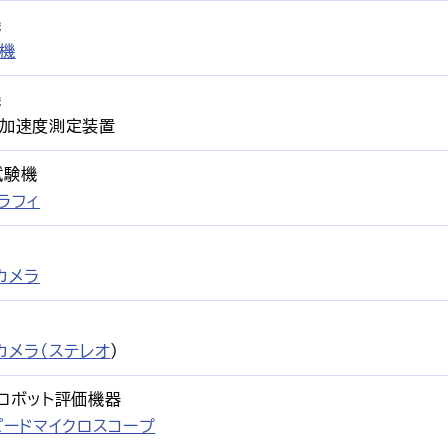
機
機
機
撃加速度測定装置
試験機
ラフィ
カメラ
カメラ（ステレオ
）
スロボット評価機器
ピードマイクロスコープ