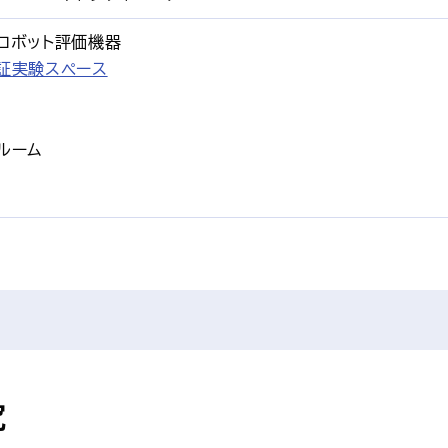
スロボット評価機器
証実験スペース
ルーム
究