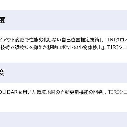
度
レイアウト変更で性能劣化しない自己位置推定技術」，TIRIクロス
AI技術で誤検知を抑えた移動ロボットの小物体検出」，TIRIクロ
度
2DLiDARを用いた環境地図の自動更新機能の開発」，TIRIクロ