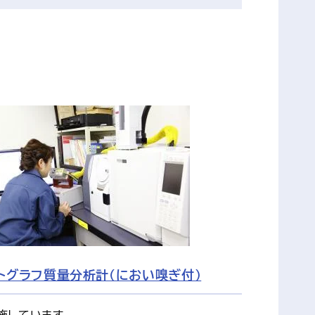
トグラフ質量分析計（におい嗅ぎ付）
施しています。