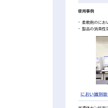
使用事例
柔軟剤のにお
製品の消臭性
におい識別装
半導体センサ法