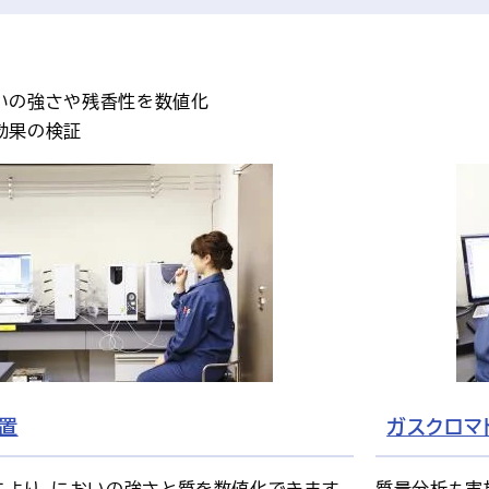
いの強さや残香性を数値化
効果の検証
置
ガスクロマ
により、においの強さと質を数値化できます。
質量分析も実