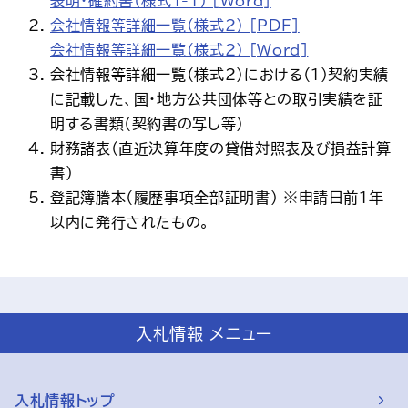
表明・確約書（様式1-1） [Word]
会社情報等詳細一覧（様式2） [PDF]
会社情報等詳細一覧（様式2） [Word]
会社情報等詳細一覧（様式2）における（1）契約実績
に記載した、国・地方公共団体等との取引実績を証
明する書類（契約書の写し等）
財務諸表（直近決算年度の貸借対照表及び損益計算
書）
登記簿謄本（履歴事項全部証明書） ※申請日前1年
以内に発行されたもの。
入札情報 メニュー
入札情報トップ