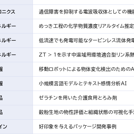
ロニクス
通信障害を抑制する電波吸収体としての機
ネルギー
めっき工程の化学物質濃度リアルタイム推
ネルギー
低流速でも発電可能なタービンレス流体発
ネルギー
ZT > 1を示す中温域用環境適合型リン系
報
移動ロボットによる物体変化検出のためのA
報
小規模言語モデルとテキスト感情分析AI
品
ゼラチンを用いた介護食用とろみ剤
品
穀粉生地の物性評価と組織状態の可視化手
イン
好印象を与えるパッケージ開発事例