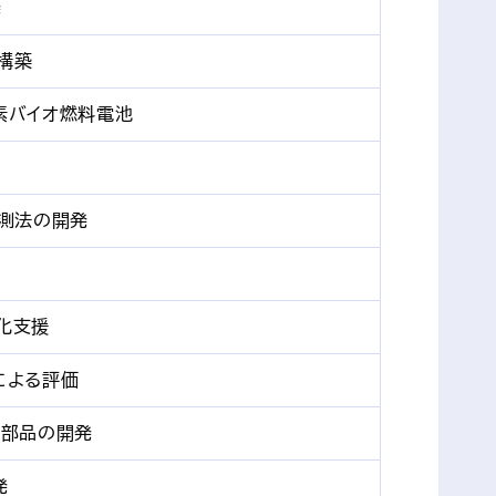
発
構築
素バイオ燃料電池
計測法の開発
化支援
による評価
管部品の開発
発