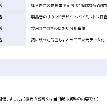
活
揺らぎ光の物理量測定および印象評価実験
活
製品音のサウンドデザイン：バドミントン打
活
食用コオロギのにおい分析事例
活
鏡に映った背面もまとめて三次元データ化
開催しました。（概要の説明文は当日配布資料の内容です）