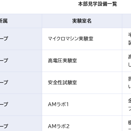
本部見学設備一覧
所属
実験室名
ープ
マイクロマシン実験室
ープ
高電圧実験室
ープ
安全性試験室
ープ
AMラボ1
ープ
AMラボ2