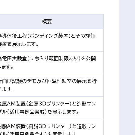
概要
半導体後工程(ボンディング装置)とその評価
装置を展示します。
高電圧実験室（立ち入り範囲制限あり）を公開
します。
折曲げ試験のデモ及び恒温恒湿室の展示を行
います。
金属AM装置（金属3Dプリンター）と造形サン
プル（活用事例品含む）を展示します。
樹脂AM装置（樹脂3Dプリンター）と造形サン
プル（活用事例品含む）を展示します。