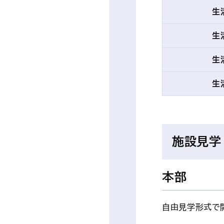
生
生
生
生
施設見学
本部
自由見学形式で