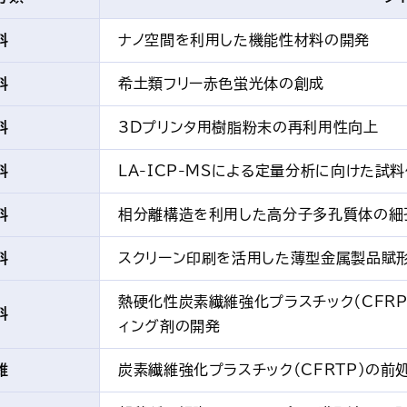
料
ナノ空間を利用した機能性材料の開発
料
希土類フリー赤色蛍光体の創成
料
3Dプリンタ用樹脂粉末の再利用性向上
料
LA-ICP-MSによる定量分析に向けた試
料
相分離構造を利用した高分子多孔質体の細
料
スクリーン印刷を活用した薄型金属製品賦
熱硬化性炭素繊維強化プラスチック（CFR
料
ィング剤の開発
維
炭素繊維強化プラスチック（CFRTP）の前