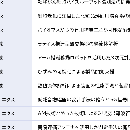
イオ
転移がん細胞ハイスループット識別法の開
イオ
細胞老化に注目した化粧品評価用培養系の
イオ
バイオマスからの有用物質生産が可能な酵
械
ラティス構造型熱交換器の熱流体解析
械
アーム搭載移動ロボットを活用した3次元
械
ひずみの可視化による製品開発支援
械
数値流体解析による装置の性能予測と製品
ロニクス
低雑音増幅器の設計手法の確立と5G信号
ロニクス
AM技術とめっき技術によるミリ波帯導波
ロニクス
簡易評価アンテナを活用した測定手法の開