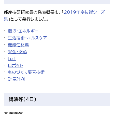
アクセス
お問い合わせ
都産技研研究員の発表概要を、「
2019年度技術シーズ
プレスリリース
English
集
」として発行しました。
環境・エネルギー
生活技術・ヘルスケア
機能性材料
安全・安心
IoT
ロボット
ものづくり要素技術
計量計測
講演等(4日)
基調講演