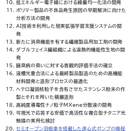
低エネルギー電子線における線量均一化法の開発
ポリマー製品の不良品発生原因の早期解決に向けた
分析方法の開発
AI技術を利用した現実拡張学習支援システムの開
発
新たに消臭機能を有する繊維製品用加工剤の開発
ダブルフェイス編組織による温熱的機能性生地の開
発
腋臭病の臭いに対する客観的評価手法の確立
液槽光重合法による最終製品製造のための高機能
材料開発と造形プロセスの最適化
ヘテロ凝固核粒子を含有させたステンレス粉末の作
製とそれを用いた積層造形
高純度導電性ナノ粒子MXene分散液の開発
可視光で応答する安価で高活性な複合型チタニア光
触媒の実用化検討
セミオープン羽根車を搭載した遠心式ポンプの揚程