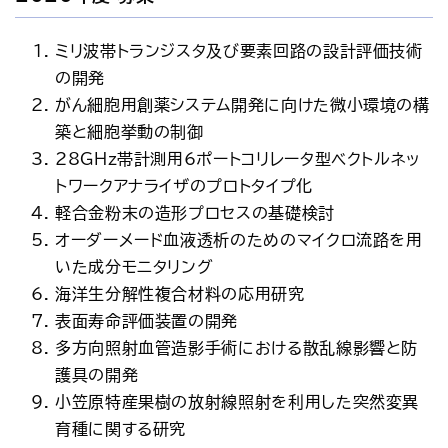
アクセス
お問い合わせ
ミリ波帯トランジスタ及び要素回路の設計評価技術
プレスリリース
English
の開発
がん細胞用創薬システム開発に向けた微小環境の構
築と細胞挙動の制御
28GHz帯計測用6ポートコリレータ型ベクトルネッ
トワークアナライザのプロトタイプ化
軽合金粉末の造形プロセスの基礎検討
オーダーメード血液透析のためのマイクロ流路を用
いた成分モニタリング
海洋生分解性複合材料の応用研究
表面寿命評価装置の開発
多方向照射血管造影手術における散乱線影響と防
護具の開発
小笠原特産果樹の放射線照射を利用した突然変異
育種に関する研究