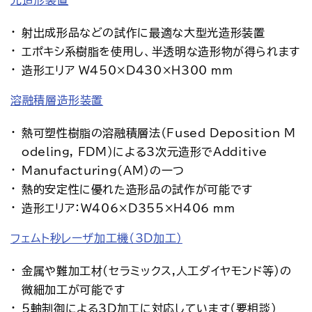
光造形装置
アクセス
お問い合わせ
射出成形品などの試作に最適な大型光造形装置
プレスリリース
English
エポキシ系樹脂を使用し、半透明な造形物が得られます
造形エリア W450×D430×H300 mm
溶融積層造形装置
熱可塑性樹脂の溶融積層法（Fused Deposition M
odeling, FDM）による3次元造形でAdditive
Manufacturing(AM)の一つ
熱的安定性に優れた造形品の試作が可能です
造形エリア：W406×D355×H406 mm
フェムト秒レーザ加工機（3D加工）
金属や難加工材(セラミックス,人工ダイヤモンド等)の
微細加工が可能です
5軸制御による3D加工に対応しています（要相談）