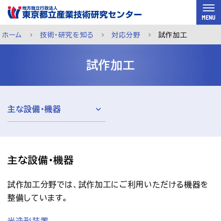
スキップして本文へ
MENU
ホーム
技術・研究を知る
対応分野
試作加工
試作加工
主な設備・機器
主な設備・機器
試作加工分野では、試作加工にご利用いただける機器を
ご利用案内
メルマガ登録
チャットで相談
整備しています。