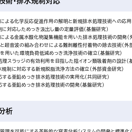
技術・排水規制対応
ルによる化学反応促進作用の解明と新規排水処理技術への応用
制に対応しためっき汲出し量の定量評価（基盤研究）
ルによる金属水酸化物凝集機能を用いた排水処理技術の開発（
ルと超音波の組み合わせによる難剥離性付着物の除去技術（外
ルを用いた環境負荷低減めっき洗浄技術の確立（基盤研究）
処理スラッジの有効利用を目指した陰イオン類吸着剤の設計（
水規制に対応する新規脱脂洗浄方法の確立（外部資金研究）
応する亜鉛めっき排水処理技術の実用化（共同研究）
応する亜鉛めっき排水処理技術の開発（基盤研究）
分析
括管理を可能にする革新的な窒素分析システムの開発と標準化