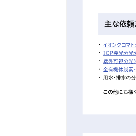
主な依頼
イオンクロマ
ICP発光分
紫外可視分光
全有機体炭素
用水・排水の
この他にも様