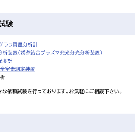
試験
トグラフ質量分析計
光分析装置（誘導結合プラズマ発光分光分析装置）
光度計
・全窒素測定装置
分析
々な依頼試験を行っております。お気軽にご相談下さい。