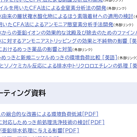
（外部リンク）
コイルを用いたCFA法による全窒素分析法の開発
（外部リンク）
水由来の層状複水酸化物によるほう素吸着材への適用の検討
（
用いたCFA法によるアンモニア態窒素分析手法開発
（外部リンク）
水からの亜鉛イオンの効果的な沈殿及び除去のためのファインバ
に対するアンモニアストリッピングの効果と不純物の影響 [英
におけるめっき薬品の影響と対策
（外部リンク）
めっきと新規ニッケルめっきの環境負荷比較 [英語]
（外部リンク
とソノケミカル反応による排水中トリクロロエチレンの処理 [英
ーティング資料
の総合的な改善による環境負荷低減[PDF]
に対応しためっき前処理洗浄技術の検討[PDF]
亜鉛排水処理に与える影響[PDF]