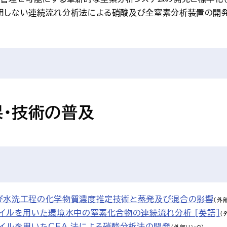
用しない連続流れ分析法による硝酸及び全窒素分析装置の開発
果・技術の普及
び水洗工程の化学物質濃度推定技術と蒸発及び混合の影響
（外
コイルを用いた環境水中の窒素化合物の連続流れ分析 [英語]
（
イルを用いたCFA 法による硝酸分析法の開発