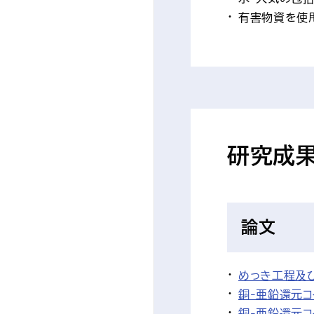
有害物資を使
研究成
論文
めっき工程及
銅-亜鉛還元
銅-亜鉛還元コ