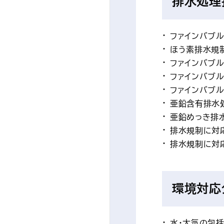
排水処理
ファインバブ
ほう素排水規
ファインバブ
ファインバブ
ファインバブ
亜鉛含有排水
亜鉛めっき排
排水規制に対
排水規制に対
環境対応
水・大気の包