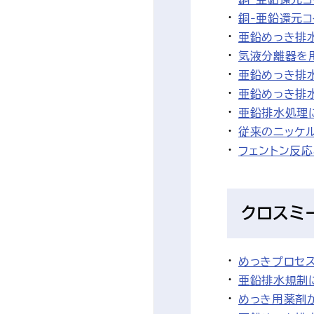
銅-亜鉛還元
亜鉛めっき排
気液分離器を
亜鉛めっき排
亜鉛めっき排水
亜鉛排水処理
従来のニッケル
フェントン反応
クロスミ
めっきプロセス
亜鉛排水規制
めっき用薬剤が