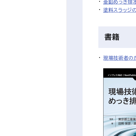
亜鉛めっき排水
塗料スラッジの
書籍
現場技術者の