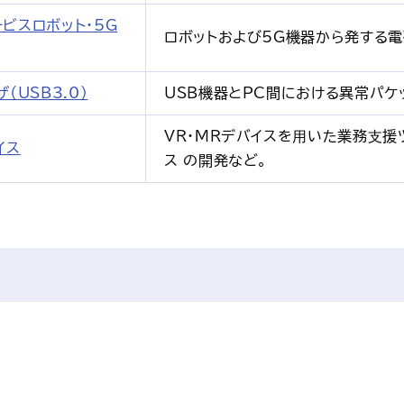
ビスロボット・5G
ロボットおよび5G機器から発する
（USB3.0）
USB機器とPC間における異常パケ
VR・MRデバイスを⽤いた業務⽀
イス
ス の開発など。