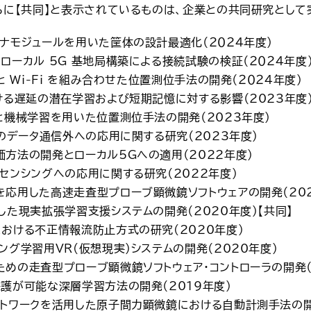
ろに【共同】と表示されているものは、企業との共同研究として
ナモジュールを用いた筐体の設計最適化（２０２４年度）
ローカル 5G 基地局構築による接続試験の検証（２０２４年度
 と Wi-Fi を組み合わせた位置測位手法の開発（２０２４年度）
ける遅延の潜在学習および短期記憶に対する影響（2023年度
と機械学習を用いた位置測位手法の開発（2023年度）
 のデータ通信外への応用に関する研究（2023年度）
方法の開発とローカル5Gへの適用（2022年度）
センシングへの応用に関する研究（2022年度）
応用した高速走査型プローブ顕微鏡ソフトウェアの開発（202
した現実拡張学習支援システムの開発（2020年度）【共同】
おける不正情報流防止方式の研究(2020年度)
ング学習用VR(仮想現実)システムの開発（2020年度）
めの走査型プローブ顕微鏡ソフトウェア・コントローラの開発（
護が可能な深層学習方法の開発（2019年度）
トワークを活用した原子間力顕微鏡における自動計測手法の開発