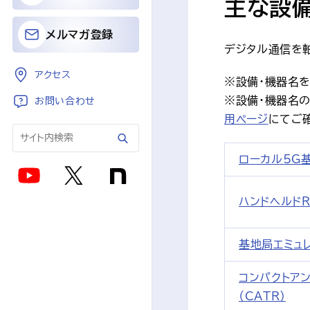
主な設備
メルマガ登録
デジタル通信を
アクセス
※設備・機器名を
※設備・機器名
お問い合わせ
用ページ
にてご
ローカル5G
ハンドヘルド
基地局エミュ
コンパクトア
（CATR）