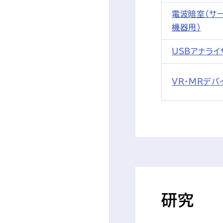
電波暗室（サー
機器用）
USBアナライザ
VR・MRデバ
研究