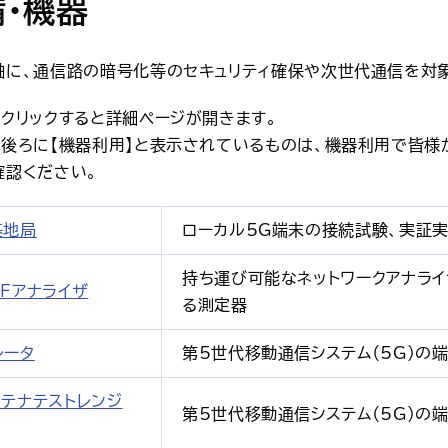
・機器
軸に、通信路の暗号化等のセキュリティ確保や次世代通信を対
クリックすると詳細ページが開きます。
の後ろに【機器利用】と表示されているものは、機器利用で皆様
確認ください。
基地局
ローカル5G端末の接続試験、実証
持ち運び可能なネットワークアナライ
RFアナライザ
る測定器
レータ
第5世代移動通信システム（5G）の
ンテナテストレンジ
第5世代移動通信システム（5G）の