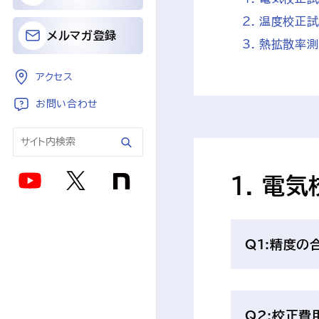
温度校正試
メルマガ登録
熱拡散率測
アクセス
お問い合わせ
1. 電
Q1:精度の
Q2:校正費