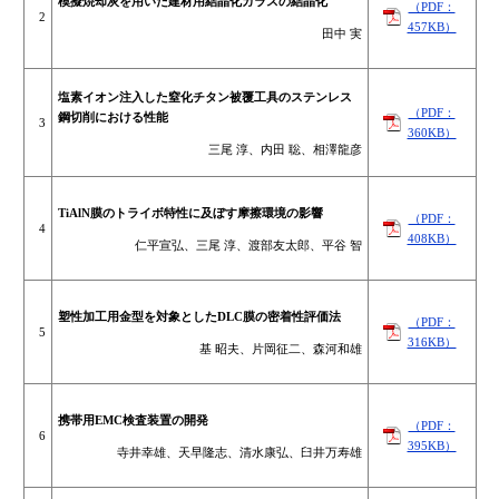
模擬焼却灰を用いた建材用結晶化ガラスの結晶化
（PDF：
2
457KB）
田中 実
塩素イオン注入した窒化チタン被覆工具のステンレス
（PDF：
鋼切削における性能
3
360KB）
三尾 淳、内田 聡、相澤龍彦
TiAlN膜のトライボ特性に及ぼす摩擦環境の影響
（PDF：
4
408KB）
仁平宣弘、三尾 淳、渡部友太郎、平谷 智
塑性加工用金型を対象としたDLC膜の密着性評価法
（PDF：
5
316KB）
基 昭夫、片岡征二、森河和雄
携帯用EMC検査装置の開発
（PDF：
6
395KB）
寺井幸雄、天早隆志、清水康弘、臼井万寿雄