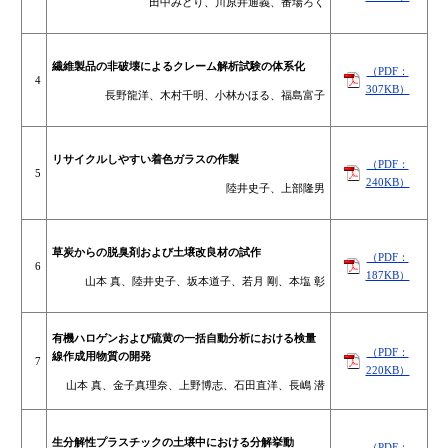
田中みどり、川原井通義、番場ろく
繊維製品の非破壊によるクレーム解析試験の体系化
（PDF：
4
307KB）
長野龍洋、木村千明、小林かほる、福島富子
リサイクルしやすい着色ガラスの作製
（PDF：
5
240KB）
陸井史子、上部隆男
草炭からの脱臭剤および土壌改良材の試作
（PDF：
6
187KB）
山本 真、陸井史子、坂本道子、若月 剛、本塩 彰
有機ハロゲンおよび硫黄の一括自動分析における検量
（PDF：
線作成用物質の開発
7
220KB）
山本 真、金子真理奈、上野博志、石田直洋、長嶋 潜
生分解性プラスチックの土壌中における分解挙動
（PDF：