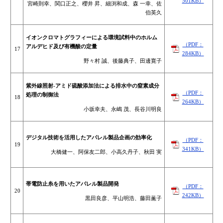
501KB）
宮崎則幸、関口正之、櫻井 昇、細渕和成、森 一幸、佐
伯英久
イオンクロマトグラフィーによる環境試料中のホルム
（PDF：
アルデヒド及び有機酸の定量
17
284KB）
野々村 誠、後藤典子、田邊寛子
紫外線照射-アミド硫酸添加法による排水中の窒素成分
（PDF：
処理の制御法
18
264KB）
小坂幸夫、永嶋 茂、長谷川明良
デジタル技術を活用したアパレル製品企画の効率化
（PDF：
19
341KB）
大橋健一、阿保友二郎、小高久丹子、秋田 実
帯電防止糸を用いたアパレル製品開発
（PDF：
20
242KB）
黒田良彦、平山明浩、藤田薫子