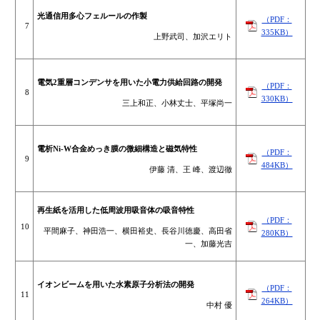
光通信用多心フェルールの作製
（PDF：
7
335KB）
上野武司、加沢エリト
電気2重層コンデンサを用いた小電力供給回路の開発
（PDF：
8
330KB）
三上和正、小林丈士、平塚尚一
電析Ni-W合金めっき膜の微細構造と磁気特性
（PDF：
9
484KB）
伊藤 清、王 峰、渡辺徹
再生紙を活用した低周波用吸音体の吸音特性
（PDF：
10
平間麻子、神田浩一、横田裕史、長谷川徳慶、高田省
280KB）
一、加藤光吉
イオンビームを用いた水素原子分析法の開発
（PDF：
11
264KB）
中村 優