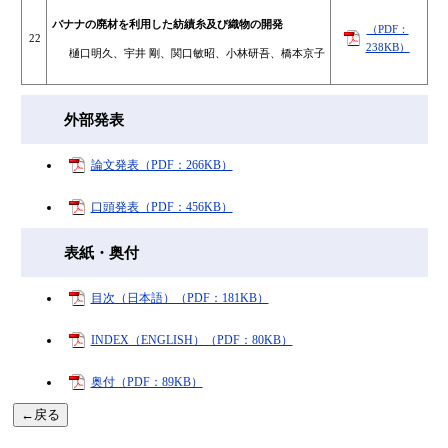
バナナの廃材を利用した紡績糸及び織物の開発
（PDF：
22
238KB）
樋口明久、宇井 剛、関口敏昭、小林研吾、橋本京子
外部発表
論文発表（PDF：266KB）
口頭発表（PDF：456KB）
表紙・奥付
目次（日本語）（PDF：181KB）
INDEX（ENGLISH）（PDF：80KB）
奥付（PDF：89KB）
←戻る