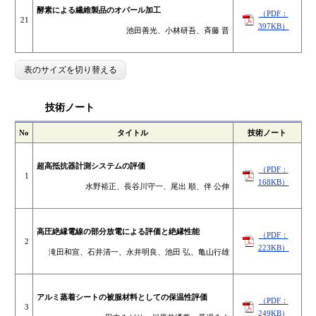
酵素による繊維製品のオパール加工
（PDF：
21
397KB）
池田善光、小林研吾、斉藤 晋
表のサイズを切り替える
技術ノート
No
タイトル
技術ノート
超高抵抗器計測システムの評価
（PDF：
1
168KB）
水野裕正、長谷川守一、尾出 順、伴 公伸
高圧絶縁電線の部分放電による評価と絶縁性能
（PDF：
2
223KB）
滝田和宣、石井清一、永井明良、池田 弘、亀山行雄
アルミ蒸着シートの被服材料としての保温性評価
（PDF：
3
249KB）