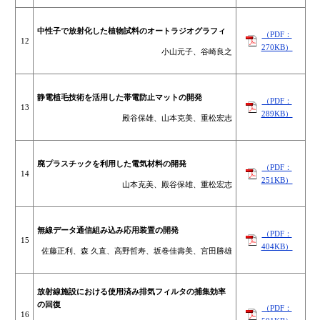
中性子で放射化した植物試料のオートラジオグラフィ
（PDF：
12
270KB）
小山元子、谷崎良之
静電植毛技術を活用した帯電防止マットの開発
（PDF：
13
289KB）
殿谷保雄、山本克美、重松宏志
廃プラスチックを利用した電気材料の開発
（PDF：
14
251KB）
山本克美、殿谷保雄、重松宏志
無線データ通信組み込み応用装置の開発
（PDF：
15
404KB）
佐藤正利、森 久直、高野哲寿、坂巻佳壽美、宮田勝雄
放射線施設における使用済み排気フィルタの捕集効率
の回復
（PDF：
16