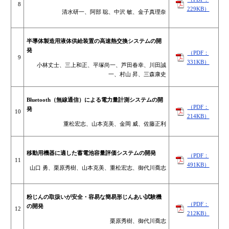
8
229KB）
清水研一、阿部 聡、中沢 敏、金子真理奈
半導体製造用液体供給装置の高速熱交換システムの開
発
（PDF：
9
331KB）
小林丈士、三上和正、平塚尚一、芦田春幸、川田誠
一、村山 昇、三森康史
Bluetooth（無線通信）による電力量計測システムの開
（PDF：
発
10
214KB）
重松宏志、山本克美、金岡 威、佐藤正利
移動用機器に適した蓄電池容量評価システムの開発
（PDF：
11
491KB）
山口 勇、栗原秀樹、山本克美、重松宏志、御代川喬志
粉じんの取扱いが安全・容易な簡易形じんあい試験機
（PDF：
の開発
12
212KB）
栗原秀樹、御代川喬志