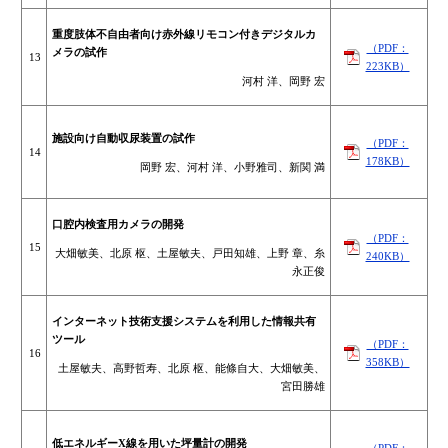
重度肢体不自由者向け赤外線リモコン付きデジタルカ
（PDF：
メラの試作
13
223KB）
河村 洋、岡野 宏
施設向け自動収尿装置の試作
（PDF：
14
178KB）
岡野 宏、河村 洋、小野雅司、新関 満
口腔内検査用カメラの開発
（PDF：
15
大畑敏美、北原 枢、土屋敏夫、戸田知雄、上野 章、糸
240KB）
永正俊
インターネット技術支援システムを利用した情報共有
ツール
（PDF：
16
358KB）
土屋敏夫、高野哲寿、北原 枢、能條自大、大畑敏美、
宮田勝雄
低エネルギーX線を用いた坪量計の開発