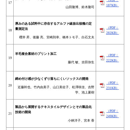
（PDF：
17
187KB）
山田隆博、鈴木隆司
厚みのある試料中に存在するアルファ線放出核種の定
（PDF：
量測定法
18
282KB）
櫻井 昇、後藤 亮、宮崎則幸、橋本トモ子、白石文夫
羊毛複合素材のプリント加工
（PDF：
19
222KB）
藤代 敏、吉田弥生
締め付け感が少なくずり落ちにくいソックスの開発
（PDF：
20
近藤幹也、竹内由美子、山口美佐子、松澤咲佳、吉野
231KB）
学、池上夏樹
製品から展開するテキスタイルデザインとその製品化
（PDF：
技術の開発
21
249KB）
小林洋子、宮本 香