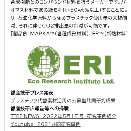
合成樹脂とのコンパウンド材料を扱うメーカーです。バイ
オマス材料である紙を利用（50wt%以上）することによ
り、石油化学原料からなるプラスチック使用量の大幅削
減、それに伴うCO2排出量の削減が可能です。
[製品例：MAPKA™(各種成形材料)、ER™(断熱材料)
都産技研プレス発表
プラスチック代替素材活用の公募型共同研究成果
都産技研広報誌等への掲載
TIRI NEWS　2022年5月1日号　研究事例紹介
Youtube　2021共同研究事例