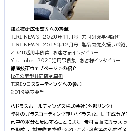
都産技研広報誌等への掲載
TIRI NEWS　2020年11月号　共同研究事例紹介
TIRI NEWS　2016年12月号　製品開発支援ラボ紹介
2020活用事例集　お客さまインタビュー
Youtube　2020活用事例集　お客様インタビュー
都産技研ウェブページでの紹介
IoT公募型共同研究事例
TIRIクロスミーティングへの参加
2019発表要旨
ハドラスホールディングス株式会社
（外部リンク）
弊社のガラスコーティング剤「ハドラス」とは、主成分が空
気中の水分と反応することにより、素材表面にガラス薄
を形成し、対象物を衝撃・汚れ・キズ・腐食等の外的ダメ