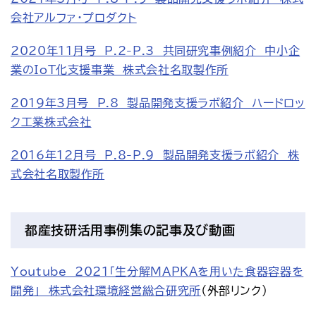
会社アルファ・プロダクト
2020年11月号　P.2-P.3　共同研究事例紹介　中小企
業のIoT化支援事業　株式会社名取製作所
2019年3月号　P.8　製品開発支援ラボ紹介　ハードロッ
ク工業株式会社
2016年12月号　P.8-P.9　製品開発支援ラボ紹介　株
式会社名取製作所
都産技研活用事例集の記事及び動画
Youtube　2021「生分解MAPKAを用いた食器容器を
開発」　株式会社環境経営総合研究所
（外部リンク）