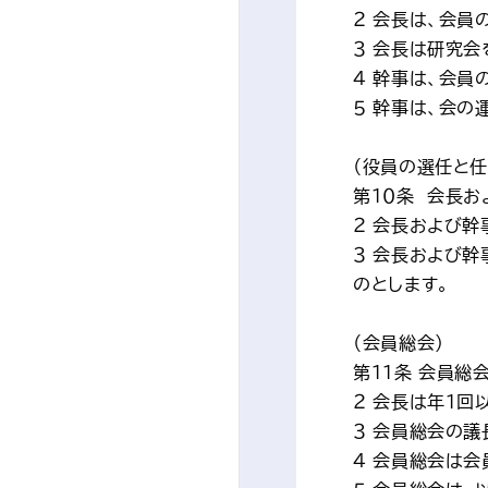
２ 会長は、会員
３ 会長は研究会
４ 幹事は、会
５ 幹事は、会の
（役員の選任と任
第１０条　会長
２ 会長および幹
３ 会長および
のとします。
（会員総会）
第１１条 会員総
２ 会長は年1回
３ 会員総会の議
４ 会員総会は