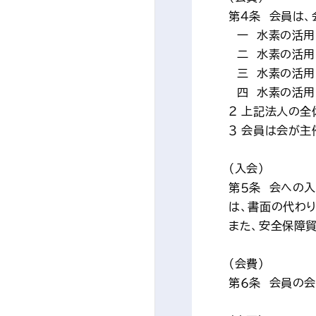
第４条　会員は
　一　水素の活
　二　水素の活
　三　水素の活
　四　水素の活
２ 上記法人の
３ 会員は会が
（入会）
第５条　会への
は、書面の代わ
また、安全保障
（会費）
第６条　会員の