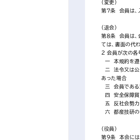
（変更）
第７条　会員は
（退会）
第８条　会員は
ては、書面の代
２ 会員が次の
　一　本規約を
　二　法令又は
あった場合
　三　会員であ
　四　安全保障
　五　反社会勢
　六　都産技研
（役員）
第９条　本会には