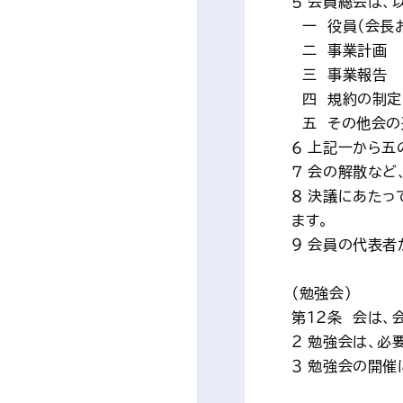
５ 会員総会は
　一　役員（会長
　二　事業計画
　三　事業報告
　四　規約の制定
　五　その他会
６ 上記一から
７ 会の解散な
８ 決議にあた
ます。
９ 会員の代表
（勉強会）
第１２条　会は
２ 勉強会は、必
３ 勉強会の開