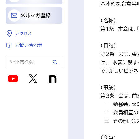
基本的な合意事
メルマガ登録
（名称）
第１条　本会は、
アクセス
お問い合わせ
（目的）
第２条　会は、東
け、　水素に関
で、新しいビジ
（事業）
第３条　会は、
　一　勉強会、
　二　会員相互
　三　その他、
（会員）