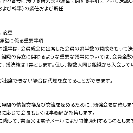
、以下の各号に掲げる研究会の運営に関する事項について決議し
および幹事）の選任および解任
、変更
の運営に係る重要事項
五の議事は、会員総会に出席した会員の過半数の賛成をもって決
ど、組織の存立に関わるような重要な議事については、会員全数
って、議決権は1票とします。但し、複数人同じ組織から入会し
者が出席できない場合は代理を立てることができます。
、会員間の情報交換及び交流を深めるために、勉強会を開催しま
要に応じて会長もしくは事務局が招集します。
催に際して、書面又は電子メールにより開催通知するものとしま