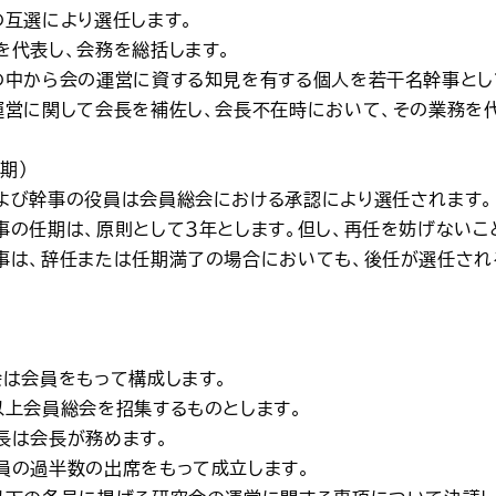
の互選により選任します。
を代表し、会務を総括します。
員の中から会の運営に資する知見を有する個人を若干名幹事とし
運営に関して会長を補佐し、会長不在時において、その業務を
期）
および幹事の役員は会員総会における承認により選任されます。
事の任期は、原則として３年とします。但し、再任を妨げないこ
幹事は、辞任または任期満了の場合においても、後任が選任さ
会は会員をもって構成します。
以上会員総会を招集するものとします。
長は会長が務めます。
会員の過半数の出席をもって成立します。