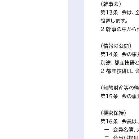
（幹事会）
第１３条　会は
設置します。
２ 幹事の中から
（情報の公開）
第１４条　会の
別途、都産技研
２ 都産技研は
（知的財産等の帰
第１５条　会の
（機密保持）
第１６条　会員
　一　会員名簿
　二　会員が提供