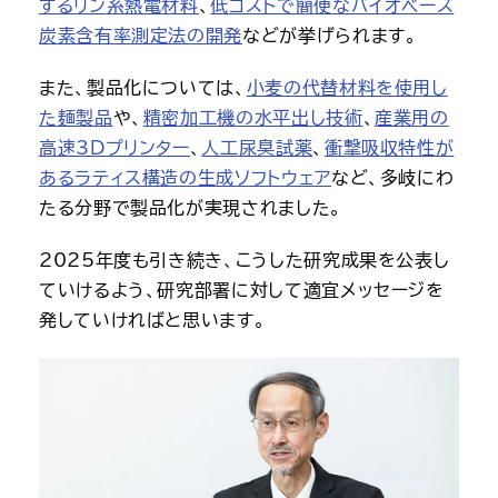
するリン系熱電材料
、
低コストで簡便なバイオベース
炭素含有率測定法の開発
などが挙げられます。
また、製品化については、
小麦の代替材料を使用し
た麺製品
や、
精密加工機の水平出し技術
、
産業用の
高速3Dプリンター
、
人工尿臭試薬
、
衝撃吸収特性が
あるラティス構造の生成ソフトウェア
など、多岐にわ
たる分野で製品化が実現されました。
2025年度も引き続き、こうした研究成果を公表し
ていけるよう、研究部署に対して適宜メッセージを
発していければと思います。