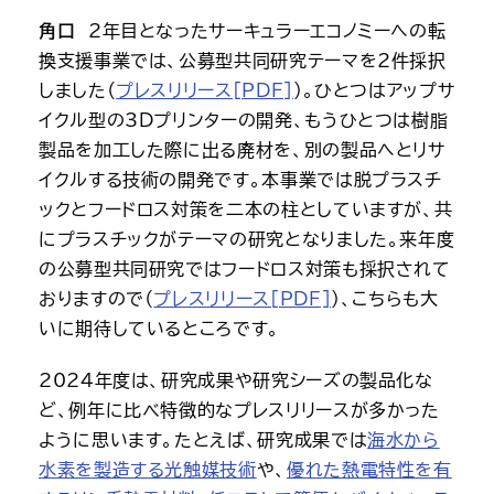
角口
　2年目となったサーキュラーエコノミーへの転
換支援事業では、公募型共同研究テーマを2件採択
しました（
プレスリリース[PDF]
）。ひとつはアップサ
イクル型の3Dプリンターの開発、もうひとつは樹脂
製品を加工した際に出る廃材を、別の製品へとリサ
イクルする技術の開発です。本事業では脱プラスチ
ックとフードロス対策を二本の柱としていますが、共
にプラスチックがテーマの研究となりました。来年度
の公募型共同研究ではフードロス対策も採択されて
おりますので（
プレスリリース[PDF]
）、こちらも大
いに期待しているところです。  
2024年度は、研究成果や研究シーズの製品化な
ど、例年に比べ特徴的なプレスリリースが多かった
ように思います。たとえば、研究成果では
海水から
水素を製造する光触媒技術
や、
優れた熱電特性を有