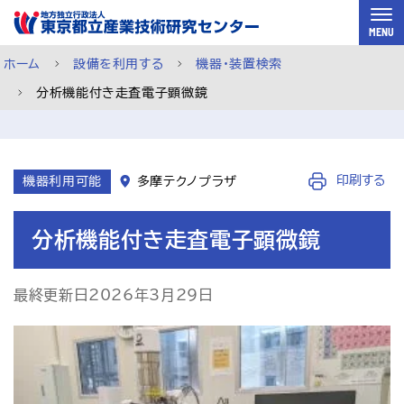
スキップして本文へ
MENU
ホーム
設備を利用する
機器・装置検索
分析機能付き走査電子顕微鏡
機器利用ページ
印刷する
機器利用可能
多摩テクノプラザ
分析機能付き走査電子顕微鏡
最終更新日2026年3月29日
依頼試験ページ
ご利用案内
メルマガ登録
チャットで相談