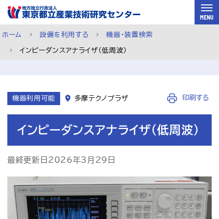
スキップして本文へ
MENU
ホーム
設備を利用する
機器・装置検索
インピーダンスアナライザ（低周波）
機器利用ページ
印刷する
機器利用可能
多摩テクノプラザ
インピーダンスアナライザ（低周波）
最終更新日2026年3月29日
依頼試験ページ
ご利用案内
メルマガ登録
チャットで相談