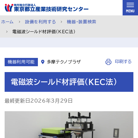
スキップして本文へ
MENU
ホーム
設備を利用する
機器・装置検索
電磁波シールド材評価（KEC法）
機器利用ページ
印刷する
機器利用可能
多摩テクノプラザ
電磁波シールド材評価（KEC法）
最終更新日2026年3月29日
依頼試験ページ
ご利用案内
メルマガ登録
チャットで相談