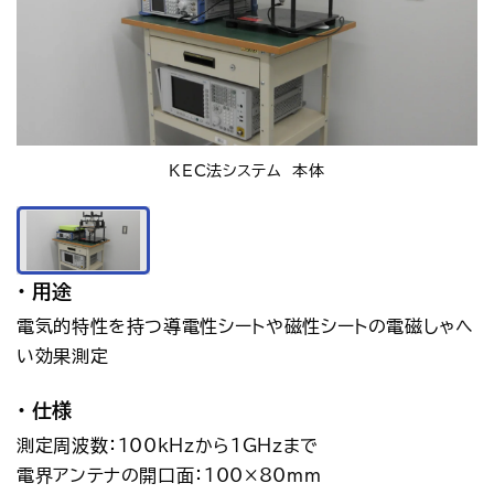
アクセス
お問い合わせ
プレスリリース
English
KEC法システム　本体
用途
電気的特性を持つ導電性シートや磁性シートの電磁しゃへ
い効果測定
仕様
測定周波数：100kHzから1GHzまで
電界アンテナの開口面：100×80mm