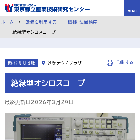
スキップして本文へ
MENU
ホーム
設備を利用する
機器・装置検索
絶縁型オシロスコープ
機器利用ページ
印刷する
機器利用可能
多摩テクノプラザ
絶縁型オシロスコープ
最終更新日2026年3月29日
依頼試験ページ
ご利用案内
メルマガ登録
チャットで相談