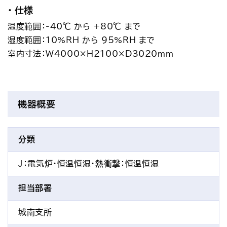
仕様
温度範囲：-40℃ から +80℃ まで
湿度範囲：10%RH から 95%RH まで
室内寸法：W4000×H2100×D3020mm
機器概要
分類
J：電気炉・恒温恒湿・熱衝撃
：恒温恒湿
担当部署
城南支所