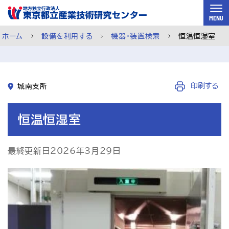
スキップして本文へ
MENU
ホーム
設備を利用する
機器・装置検索
恒温恒湿室
印刷する
城南支所
機器利用ページ
恒温恒湿室
最終更新日2026年3月29日
依頼試験ページ
ご利用案内
メルマガ登録
チャットで相談