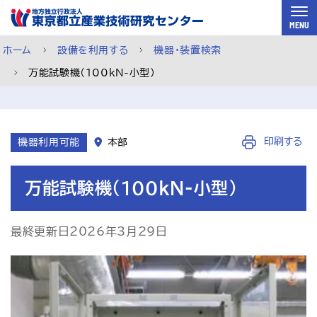
スキップして本文へ
MENU
ホーム
設備を利用する
機器・装置検索
万能試験機（100kN-小型）
機器利用ページ
印刷する
機器利用可能
本部
万能試験機（100kN-小型）
最終更新日2026年3月29日
依頼試験ページ
ご利用案内
メルマガ登録
チャットで相談