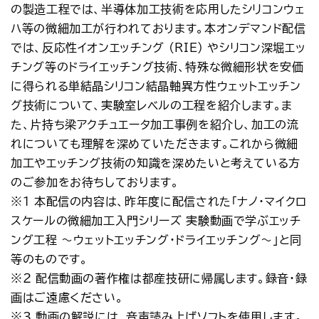
の製造工程では、半導体加工技術を応用したシリコンウェ
ハ等の微細加工が行われております。本オンデマンド配信
では、反応性イオンエッチング (RIE) やシリコン深堀エッ
チング等のドライエッチング技術、特殊な微細形状を安価
に得られる単結晶シリコン結晶軸異方性ウェットエッチン
グ技術について、実験室レベルの工程を紹介します。ま
た、片持ち梁アクチュエータ加工事例を紹介し、加工の流
れについても理解を深めていただきます。これから微細
加工やエッチング技術の知識を深めたいと考えている方
のご参加をお待ちしております。
※１ 本配信の内容は、昨年度に配信された「ナノ・マイクロ
スケールの微細加工入門シリーズ 実験動画で学ぶエッチ
ング工程 ～ウェットエッチング・ドライエッチング～」と同
等のものです。
※２ 配信動画の著作権は都産技研に帰属します。録音・録
画はご遠慮ください。
※3 動画の解説には、音声読み上げソフトを使用します。