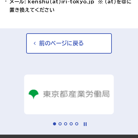
メール: kenshu(at)iri-tokyo.jp　※ (at)を＠に
置き換えてください
前のページに戻る