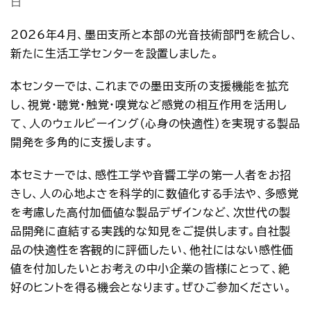
日
アクセス
お問い合わせ
2026
年
4
月、墨田支所と本部の光音技術部門を統合し、
プレスリリース
English
新たに生活工学センターを設置しました。
本センターでは、これまでの墨田支所の支援機能を拡充
し、視覚・聴覚・触覚・嗅覚など感覚の相互作用を活用し
て、人のウェルビーイング（心身の快適性）を実現する製品
開発を多角的に支援します。
本セミナーでは、感性工学や音響工学の第一人者をお招
きし、人の心地よさを科学的に数値化する手法や、多感覚
を考慮した高付加価値な製品デザインなど、次世代の製
品開発に直結する実践的な知見をご提供します。自社製
品の快適性を客観的に評価したい、他社にはない感性価
値を付加したいとお考えの中小企業の皆様にとって、絶
好のヒントを得る機会となります。ぜひご参加ください。