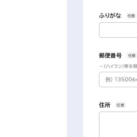
ふりがな
任意
郵便番号
任意
－（ハイフン）等を
住所
任意