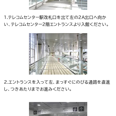
アクセス
お問い合わせ
プレスリリース
English
1.テレコムセンター駅改札口を出て左の2A出口へ向か
い、テレコムセンター2階エントランスより入館ください。
2.エントランスを入って左、まっすぐにのびる通路を直進
し、つきあたりまでお進みください。