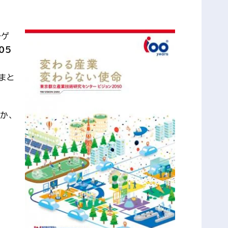
ーゲ
05
まと
か、