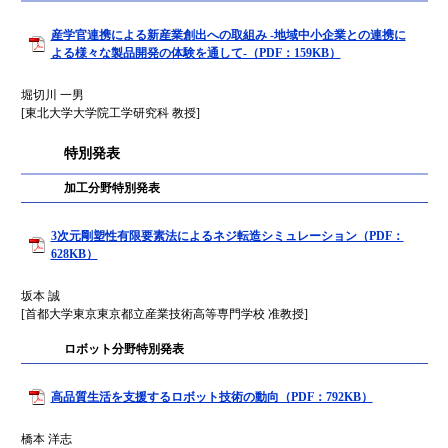
産学官連携による新産業創出への取組み -地域中小企業との連携に
よる様々な製品開発の体験を通して-（PDF：159KB）
堀切川 一男
[東北大学大学院工学研究科 教授]
特別発表
加工分野特別発表
3次元剛塑性有限要素法によるネジ転造シミュレーション（PDF：
628KB）
坂本 誠
[首都大学東京東京都立産業技術高等専門学校 准教授]
ロボット分野特別発表
高品質生活を支援するロボット技術の動向（PDF：792KB）
橋本 洋志