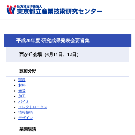
平成20年度 研究成果発表会要旨集
西が丘会場（6月11日、12日）
技術分野
環境
材料
光音
加工
バイオ
エレクトロニクス
情報技術
デザイン
基調講演