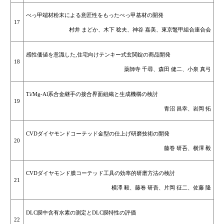
べっ甲端材粉末による意匠性をもったべっ甲基材の開発
17
村井 まどか、木下 稔夫、神谷 嘉美、東京鼈甲組合連合会
感性価値を意識した,住宅向けテンキー式玄関錠の商品開発
18
薬師寺 千尋、森田 健二、小泉 真弓
Ti/Mg-Al系合金継手の接合界面組織と生成機構の検討
19
青沼 昌幸、岩岡 拓
CVDダイヤモンドコーテッド金型の仕上げ研磨技術の開発
20
藤巻 研吾、横澤 毅
CVDダイヤモンド膜コーテッド工具の効率的研磨方法の検討
21
横澤 毅、藤巻 研吾、片岡 征二、佐藤 隆
DLC膜中含有水素の測定とDLC膜特性の評価
22