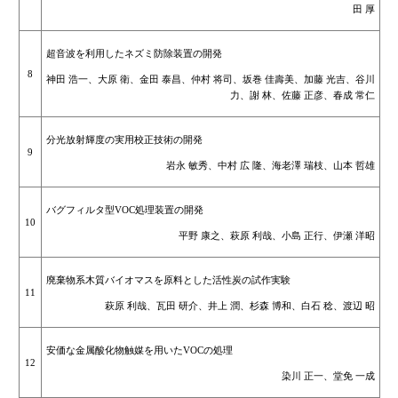
田 厚
超音波を利用したネズミ防除装置の開発
8
神田 浩一、大原 衛、金田 泰昌、仲村 将司、坂巻 佳壽美、加藤 光吉、谷川
力、謝 林、佐藤 正彦、春成 常仁
分光放射輝度の実用校正技術の開発
9
岩永 敏秀、中村 広 隆、海老澤 瑞枝、山本 哲雄
バグフィルタ型VOC処理装置の開発
10
平野 康之、萩原 利哉、小島 正行、伊瀬 洋昭
廃棄物系木質バイオマスを原料とした活性炭の試作実験
11
萩原 利哉、瓦田 研介、井上 潤、杉森 博和、白石 稔、渡辺 昭
安価な金属酸化物触媒を用いたVOCの処理
12
染川 正一、堂免 一成