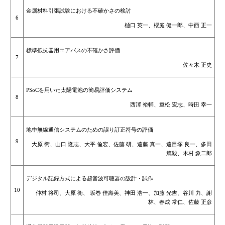
金属材料引張試験における不確かさの検討
6
樋口 英一、櫻庭 健一郎、中西 正一
標準抵抗器用エアバスの不確かさ評価
7
佐々木 正史
PSoCを用いた太陽電池の簡易評価システム
8
西澤 裕輔、重松 宏志、時田 幸一
地中無線通信システムのための誤り訂正符号の評価
9
大原 衛、山口 隆志、大平 倫宏、佐藤 研、遠藤 真一、遠目塚 良一、多田
篤毅、木村 象二郎
デジタル記録方式による超音波可聴器の設計・試作
10
仲村 将司、大原 衛、 坂巻 佳壽美、神田 浩一、加藤 光吉、谷川 力、謝
林、春成 常仁、佐藤 正彦