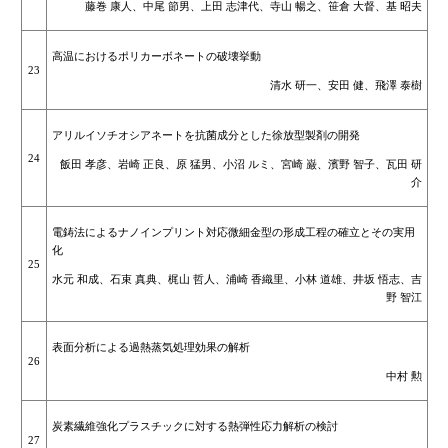
藤巻 康人、中尾 節男、上田 志津代、寺山 暢之、笹倉 大督、基 昭夫
高温におけるポリカーボネートの破壊挙動
23
清水 研一、安田 健、飛澤 泰樹
アリルイソチオシアネートを抗菌成分とした徐放型製剤の開発
24
飯田 孝彦、岩崎 正良、原 猛男、小沼 ルミ、宮崎 巌、濱野 智子、瓦田 研
介
電鋳法によるナノインプリント対応微細金型の形成工程の確立とその実用
化
25
水元 和成、石束 真典、梶山 哲人、浦崎 香織里、小林 道雄、井坂 悟志、吉
野 智江
表面分析による過熱蒸気処理効果の解析
26
中村 勲
炭素繊維強化プラスチックに対する熱弾性応力解析の検討
27