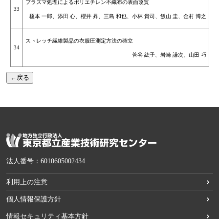
プラズマ処理によるポリエチレン不織布の表面改質
33
榎本 一郎、添田 心、櫻井 昇、三島 和也、小林 貴司、飯山 圭、金村 博之
ストレッチ繊維製品の衣服圧測定方法の確立
34
菅谷 紘子、岩崎 謙次、山田 巧
←戻る
法人番号：6010605002434
利用上の注意
個人情報保護方針
情報セキュリティ基本方針