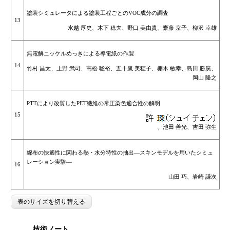
塗装シミュレータによる塗装工程ごとのVOC成分の調査
13
水越 厚史、木下 稔夫、野口 美由貴、齋藤 京子、柳沢 幸雄
無電解ニッケルめっきによる導電紙の作製
14
竹村 昌太、上野 武司、高松 聡裕、五十嵐 美穂子、棚木 敏幸、島田 勝廣、
岡山 隆之
PTTにより改質したPET繊維の常圧染色適合性の解明
15
、池田 善光、吉田 弥生
綿布の快適性に関わる熱・水分特性の抽出―スキンモデルを用いたシミュ
レーション実験―
16
山田 巧、岩崎 謙次
表のサイズを切り替える
技術ノート