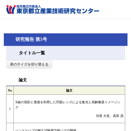
研究報告 第5号
タイトル一覧
表のサイズを切り替える
論文
No
論文
X線の屈折と透過を利用した凹面レンズによる集光と高解像度イメージン
グ
1
河原 大吾、高田 茂
ハンドルハブの耐久試験用万能ジグの開発