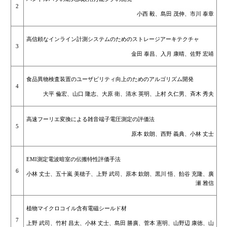
2
小西 毅、島田 茂伸、市川 泰章
高信頼なインライン計測システムのためのストレージアーキテクチャ
3
金田 泰昌、入月 康晴、佐野 宏靖
食品異物検査装置のユーザビリティ向上のためのアルゴリズム開発
4
大平 倫宏、山口 隆志、大原 衛、清水 英明、上村 久仁男、斉木 秀夫
高速フーリエ変換による雑音端子電圧測定の評価法
5
原本 欽朗、西野 義典、小林 丈士
EMI測定電波暗室の伝搬特性評価手法
6
小林 丈士、五十嵐 美穂子、上野 武司、原本 欽朗、黒川 悟、飴谷 充隆、廣
瀬 雅信
植物マイクロコイル含有電磁シールド材
7
上野 武司、竹村 昌太、小林 丈士、島田 勝廣、菅本 憲明、山野辺 康徳、山