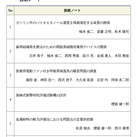
No
技術ノート
ガソリン中のバイオエタノール濃度を簡易測定する装置の開発
1
柚木 俊二、斎藤 正明、鈴木 隆司
歯周組織再生療法のための閉鎖系細胞培養用デバイスの開発
2
石井 恭子、柚木 俊二、西岡 秀展、紋川 亮、金城 康人、本田 雅規
医療用電動ファン付き呼吸用保護具の騒音問題の調査
3
服部 遊、神田 浩一、西沢 啓子、大久保 富彦、石堂 均、阿保 友二郎
落錘式衝撃特性評価試験機の試作
4
櫻庭 健一郎
金属材料の耐力評価法における問題点の定量的把握
5
松原 独歩、櫻庭 健一郎、西川 康博