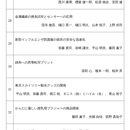
西川 康博、櫻庭 健一郎、松原 独歩、安田 健
金属繊維の撚糸試作とセンサーへの応用
28
窪寺 健吾、樋口 英一、樋口 明久、山本 悦子、上野 武司
新型インフルエンザ防護服の脱衣の安全な迅速化
29
加藤 貴司、岩崎 謙次、平山 明浩、藤田 薫子
綿布への昇華転写プリント
30
添田 心、榎本 一郎、桜井 昇
東京スカイツリー観光グッズの開発
31
平山 明浩、加藤 貴司、堀江 暁、ギニス（姓）ミハイル（名）、 青山 裕子
からだに優しい授乳用ブラジャーの商品開発
32
藤田 薫子、光畑 由佳、筋野 真知子