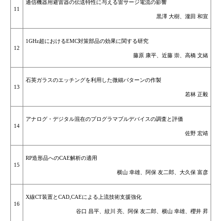
通信機器用避雷器の伝送特性に与える雷サージ電流の影響
11
黒澤 大樹、瀧田 和宣
1GHz超におけるEMC対策部品の効果に関する研究
12
藤原 康平、近藤 崇、高橋 文緒
石英ガラスのエッチングを利用した微細パターンの作製
13
若林 正毅
アナログ・デジタル混在のプログラマブルデバイスの調査と評価
14
佐野 宏靖
RP造形品へのCAE解析の適用
15
横山 幸雄、阿保 友二郎、大久保 富彦
X線CT装置とCAD,CAEによる上流技術支援強化
16
谷口 昌平、紋川 亮、阿保 友二郎、横山 幸雄、櫻井 昇