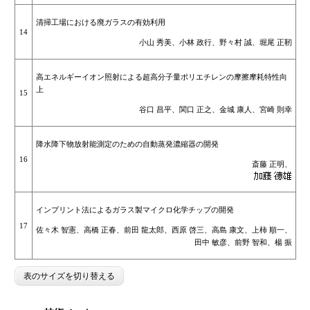
清掃工場における廃ガラスの有効利用
14
小山 秀美、小林 政行、野々村 誠、堀尾 正靭
高エネルギーイオン照射による超高分子量ポリエチレンの摩擦摩耗特性向
上
15
谷口 昌平、関口 正之、金城 康人、宮崎 則幸
降水降下物放射能測定のための自動蒸発濃縮器の開発
16
斎藤 正明、
インプリント法によるガラス製マイクロ化学チップの開発
17
佐々木 智憲、高橋 正春、前田 龍太郎、西原 啓三、高島 康文、上柿 順一、
田中 敏彦、前野 智和、楊 振
表のサイズを切り替える