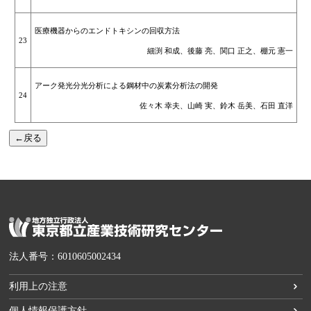
医療機器からのエンドトキシンの回収方法
23
細渕 和成、後藤 亮、関口 正之、棚元 憲一
アーク発光分光分析による鋼材中の炭素分析法の開発
24
佐々木 幸夫、山崎 実、鈴木 岳美、石田 直洋
←戻る
法人番号：6010605002434
利用上の注意
個人情報保護方針