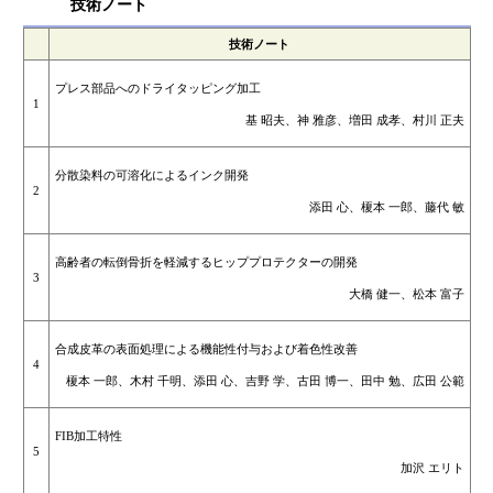
技術ノート
技術ノート
プレス部品へのドライタッピング加工
1
基 昭夫、神 雅彦、増田 成孝、村川 正夫
分散染料の可溶化によるインク開発
2
添田 心、榎本 一郎、藤代 敏
高齢者の転倒骨折を軽減するヒッププロテクターの開発
3
大橋 健一、松本 富子
合成皮革の表面処理による機能性付与および着色性改善
4
榎本 一郎、木村 千明、添田 心、吉野 学、古田 博一、田中 勉、広田 公範
FIB加工特性
5
加沢 エリト