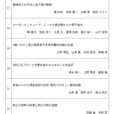
微細加工の方法と加工面の観察
17
森 紀年、寺西 義一、山崎 実、加沢 エリト
カーボンナノチューブ・ニッケル複合膜からの電子放出
18
柳 捷凡、浅見 淳一、土井 正、瀧澤 克雄、堀川 祐一、山下 友明
4種ハロゲン及び硫黄原子含有有機化合物の合成
19
上野 博志、山本 真、石田 直洋、長嶋 潜
SBS三元ブロック共重合体のカルボキシル化反応
20
清水 研一、上野 博志、篠田 勉
草炭からの土壌改良材の試作-屋内でのポット栽培試験-
21
山本 真、陸井 史子、秋山 武久
防かび塗料の効果と防かび剤の放散
22
宮崎 巌、中村 宏