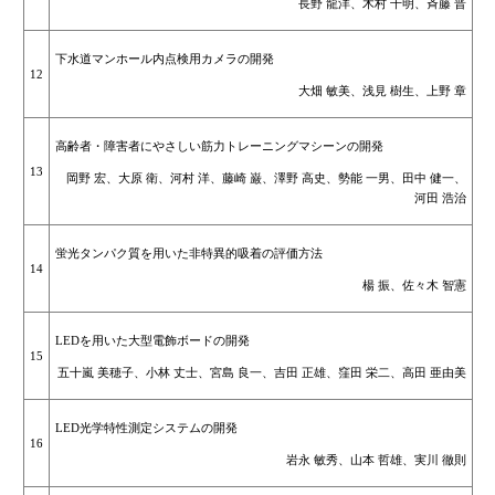
長野 龍洋、木村 千明、斉藤 晋
下水道マンホール内点検用カメラの開発
12
大畑 敏美、浅見 樹生、上野 章
高齢者・障害者にやさしい筋力トレーニングマシーンの開発
13
岡野 宏、大原 衛、河村 洋、藤崎 巌、澤野 高史、勢能 一男、田中 健一、
河田 浩治
蛍光タンパク質を用いた非特異的吸着の評価方法
14
楊 振、佐々木 智憲
LEDを用いた大型電飾ボードの開発
15
五十嵐 美穂子、小林 丈士、宮島 良一、吉田 正雄、窪田 栄二、高田 亜由美
LED光学特性測定システムの開発
16
岩永 敏秀、山本 哲雄、実川 徹則