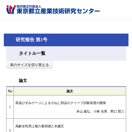
研究報告 第1号
タイトル一覧
表のサイズを切り替える
論文
No
論文
高温ひずみゲージによる小ねじ部品のクリープ試験装置の開発
1
舟山 義弘、小林 光男、野口 賢三
高齢女性用上着の着用感と衣服圧
2