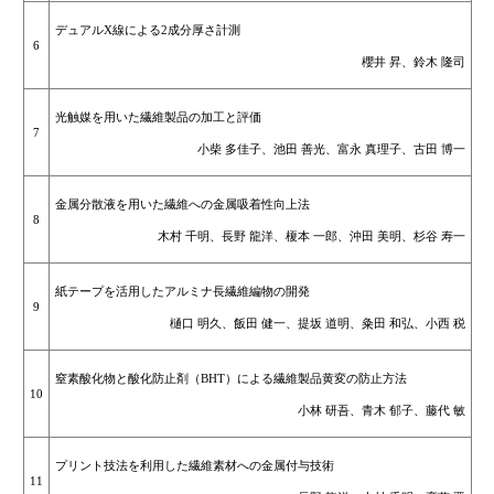
デュアルX線による2成分厚さ計測
6
櫻井 昇、鈴木 隆司
光触媒を用いた繊維製品の加工と評価
7
小柴 多佳子、池田 善光、富永 真理子、古田 博一
金属分散液を用いた繊維への金属吸着性向上法
8
木村 千明、長野 龍洋、榎本 一郎、沖田 美明、杉谷 寿一
紙テープを活用したアルミナ長繊維編物の開発
9
樋口 明久、飯田 健一、提坂 道明、粂田 和弘、小西 税
窒素酸化物と酸化防止剤（BHT）による繊維製品黄変の防止方法
10
小林 研吾、青木 郁子、藤代 敏
プリント技法を利用した繊維素材への金属付与技術
11