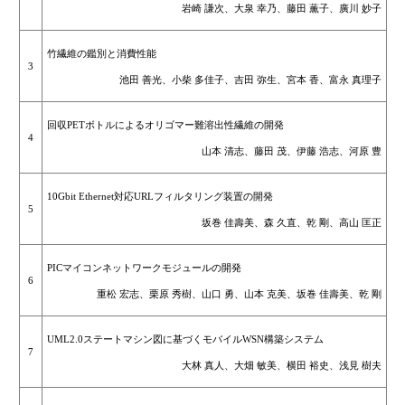
岩崎 謙次、大泉 幸乃、藤田 薫子、廣川 妙子
竹繊維の鑑別と消費性能
3
池田 善光、小柴 多佳子、吉田 弥生、宮本 香、富永 真理子
回収PETボトルによるオリゴマー難溶出性繊維の開発
4
山本 清志、藤田 茂、伊藤 浩志、河原 豊
10Gbit Ethernet対応URLフィルタリング装置の開発
5
坂巻 佳壽美、森 久直、乾 剛、高山 匡正
PICマイコンネットワークモジュールの開発
6
重松 宏志、栗原 秀樹、山口 勇、山本 克美、坂巻 佳壽美、乾 剛
UML2.0ステートマシン図に基づくモバイルWSN構築システム
7
大林 真人、大畑 敏美、横田 裕史、浅見 樹夫