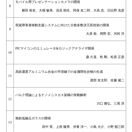
モバイル用プレゼンテーションカメラの開発
8
横田 裕史、大畑 敏美、浅見 樹生、阿保 友二郎、大高 忠、日比野 克彦
視覚障害者移動支援システムに向けた分散多数決冗長技術の開発
9
大原 衛、岡野 宏、河村 洋
PICマイコンのエミュレータ&ロジックアナライザ開発
10
森 久直、乾 剛、松原 正彦
高鉄濃度アルミニウム合金の半溶融での金属間化合物の生成
11
渡部 友太郎、佐藤 健二
バルク理論によるナノメニスカス架橋の挙動解析
12
川口 雅弘、三尾 淳
無鉛低融点ガラスの開発
13
田中 実、上部 隆男、伊東 洋一、小島 大介、小野 順三郎